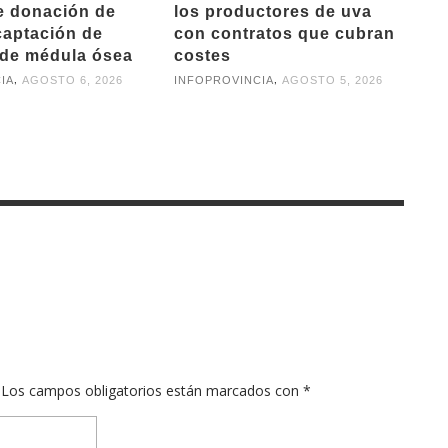
e donación de
los productores de uva
captación de
con contratos que cubran
de médula ósea
costes
,
,
IA
AGOSTO 6, 2026
INFOPROVINCIA
AGOSTO 5, 2026
Los campos obligatorios están marcados con
*