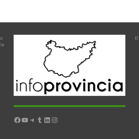
lo
El
la
Facebook
YouTube
Telegram
Tumblr
LinkedIn
Instagram