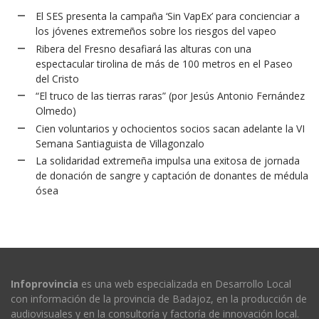
El SES presenta la campaña ‘Sin VapEx’ para concienciar a
los jóvenes extremeños sobre los riesgos del vapeo
Ribera del Fresno desafiará las alturas con una
espectacular tirolina de más de 100 metros en el Paseo
del Cristo
“El truco de las tierras raras” (por Jesús Antonio Fernández
Olmedo)
Cien voluntarios y ochocientos socios sacan adelante la VI
Semana Santiaguista de Villagonzalo
La solidaridad extremeña impulsa una exitosa de jornada
de donación de sangre y captación de donantes de médula
ósea
Infoprovincia
es una web especializada en Desarrollo Local
con información de la provincia de Badajoz, en la producción de
audiovisuales y en la consultoría y factoría de innovación local.