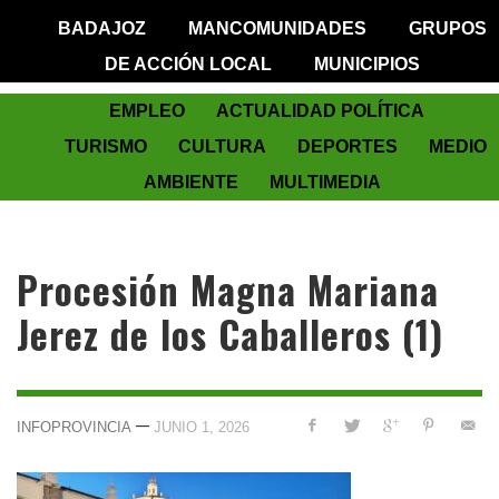
BADAJOZ
MANCOMUNIDADES
GRUPOS
DE ACCIÓN LOCAL
MUNICIPIOS
EMPLEO
ACTUALIDAD POLÍTICA
TURISMO
CULTURA
DEPORTES
MEDIO
AMBIENTE
MULTIMEDIA
Procesión Magna Mariana
Jerez de los Caballeros (1)
—
INFOPROVINCIA
JUNIO 1, 2026