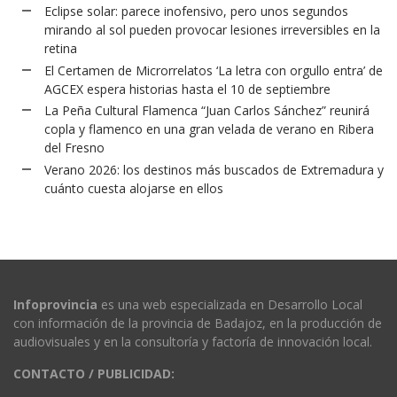
Eclipse solar: parece inofensivo, pero unos segundos
mirando al sol pueden provocar lesiones irreversibles en la
retina
El Certamen de Microrrelatos ‘La letra con orgullo entra’ de
AGCEX espera historias hasta el 10 de septiembre
La Peña Cultural Flamenca “Juan Carlos Sánchez” reunirá
copla y flamenco en una gran velada de verano en Ribera
del Fresno
Verano 2026: los destinos más buscados de Extremadura y
cuánto cuesta alojarse en ellos
Infoprovincia
es una web especializada en Desarrollo Local
con información de la provincia de Badajoz, en la producción de
audiovisuales y en la consultoría y factoría de innovación local.
CONTACTO / PUBLICIDAD: