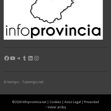
Facebook
YouTube
Telegram
Tumblr
LinkedIn
Instagram
El tiempo - Tutiempo.net
©2026 Infoprovincia.net |
Cookies
|
Aviso Legal
|
Privacidad
↑ Volver arriba