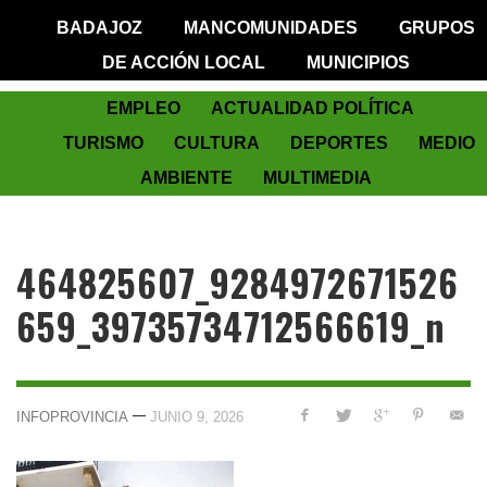
BADAJOZ
MANCOMUNIDADES
GRUPOS
DE ACCIÓN LOCAL
MUNICIPIOS
EMPLEO
ACTUALIDAD POLÍTICA
TURISMO
CULTURA
DEPORTES
MEDIO
AMBIENTE
MULTIMEDIA
464825607_9284972671526
659_39735734712566619_n
—
INFOPROVINCIA
JUNIO 9, 2026