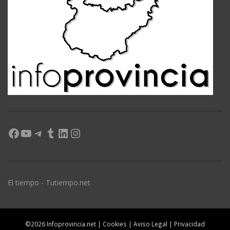
Facebook
YouTube
Telegram
Tumblr
LinkedIn
Instagram
El tiempo - Tutiempo.net
©2026 Infoprovincia.net |
Cookies
|
Aviso Legal
|
Privacidad