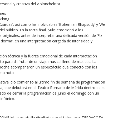
rsonal y creativa del violonchelista.
ones
othing
sa ‘Czardas’, así como las inolvidables ‘Bohemian Rhapsody’ y ‘We
l público. En la recta final, Šulić emocionó a los
originales, antes de interpretar una delicada versión de ‘Fix
 dorma’, en una interpretación cargada de intensidad y
ción técnica y la fuerza emocional de cada interpretación
o para disfrutar de un viaje musical lleno de matices. La
a noche acompañaron un espectáculo que conectó con los
ima nota.
stival dio comienzo al último fin de semana de programación
oja, que debutará en el Teatro Romano de Mérida dentro de su
gado de cerrar la programación de junio el domingo con un
infónico.
a STONE M, la estatuilla diseñada por el taller local TERRACOTA