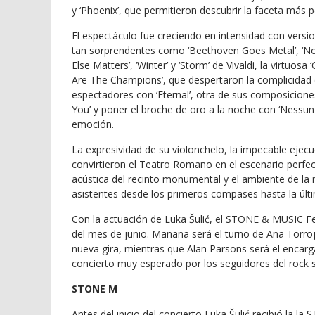
y ‘Phoenix’, que permitieron descubrir la faceta más pe
El espectáculo fue creciendo en intensidad con versi
tan sorprendentes como ‘Beethoven Goes Metal’, ‘N
Else Matters’, ‘Winter’ y ‘Storm’ de Vivaldi, la virtuo
Are The Champions’, que despertaron la complicidad de
espectadores con ‘Eternal’, otra de sus composiciones 
You’ y poner el broche de oro a la noche con ‘Nessun
emoción.
La expresividad de su violonchelo, la impecable ejecu
convirtieron el Teatro Romano en el escenario perfect
acústica del recinto monumental y el ambiente de l
asistentes desde los primeros compases hasta la últ
Con la actuación de Luka Šulić, el STONE & MUSIC Fe
del mes de junio. Mañana será el turno de Ana Torr
nueva gira, mientras que Alan Parsons será el encar
concierto muy esperado por los seguidores del rock s
STONE M
Antes del inicio del concierto Luka Šulić recibió la l