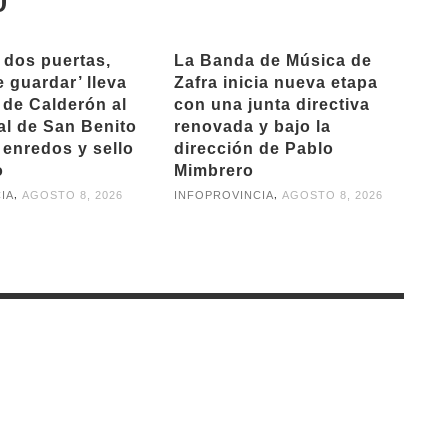
 dos puertas,
La Banda de Música de
 guardar’ lleva
Zafra inicia nueva etapa
 de Calderón al
con una junta directiva
l de San Benito
renovada y bajo la
 enredos y sello
dirección de Pablo
o
Mimbrero
,
,
IA
AGOSTO 8, 2026
INFOPROVINCIA
AGOSTO 8, 2026