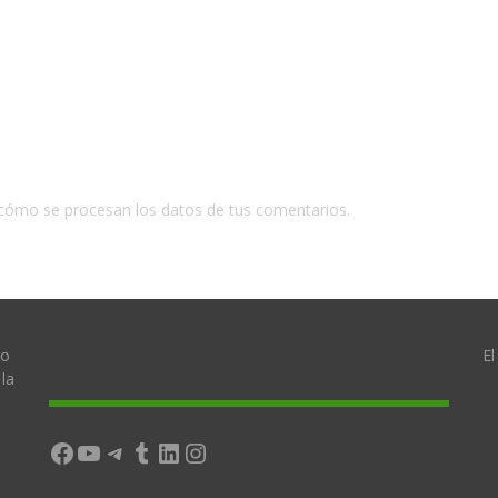
cómo se procesan los datos de tus comentarios.
lo
El
la
Facebook
YouTube
Telegram
Tumblr
LinkedIn
Instagram