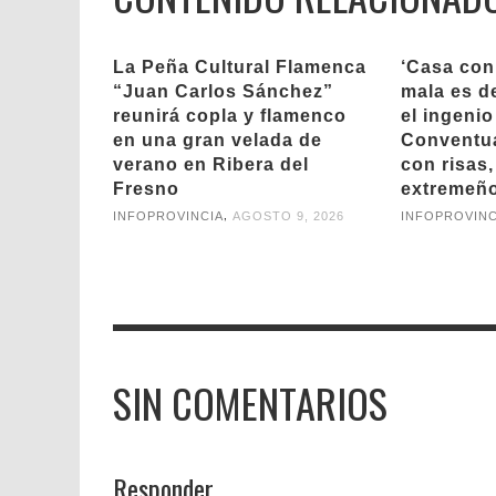
La Peña Cultural Flamenca
‘Casa con
“Juan Carlos Sánchez”
mala es de
reunirá copla y flamenco
el ingenio
en una gran velada de
Conventua
verano en Ribera del
con risas,
Fresno
extremeñ
,
INFOPROVINCIA
AGOSTO 9, 2026
INFOPROVINC
SIN COMENTARIOS
Responder