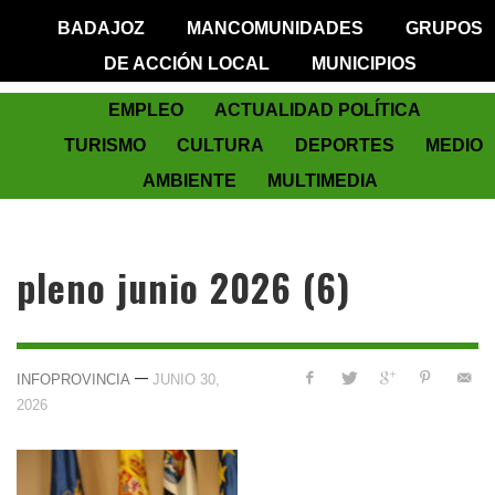
BADAJOZ
MANCOMUNIDADES
GRUPOS
DE ACCIÓN LOCAL
MUNICIPIOS
EMPLEO
ACTUALIDAD POLÍTICA
TURISMO
CULTURA
DEPORTES
MEDIO
AMBIENTE
MULTIMEDIA
pleno junio 2026 (6)
—
INFOPROVINCIA
JUNIO 30,
2026