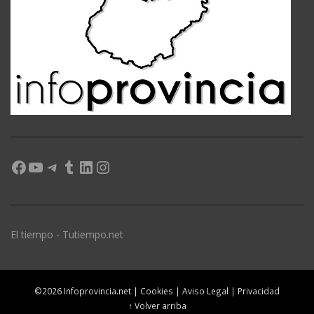
Facebook
YouTube
Telegram
Tumblr
LinkedIn
Instagram
El tiempo - Tutiempo.net
©2026 Infoprovincia.net |
Cookies
|
Aviso Legal
|
Privacidad
↑ Volver arriba