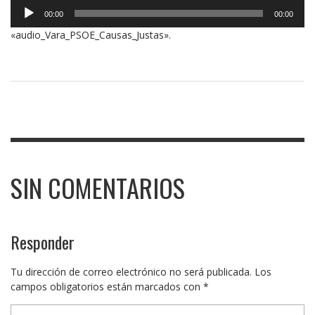
Reproductor
00:00
00:00
de
«audio_Vara_PSOE_Causas_Justas».
audio
SIN COMENTARIOS
Responder
Tu dirección de correo electrónico no será publicada.
Los
campos obligatorios están marcados con
*