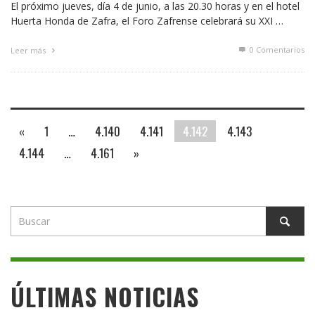
El próximo jueves, día 4 de junio, a las 20.30 horas y en el hotel
Huerta Honda de Zafra, el Foro Zafrense celebrará su XXI …
0 Comentarios
Leer más
«
1
…
4.140
4.141
4.142
4.143
4.144
…
4.161
»
ÚLTIMAS NOTICIAS