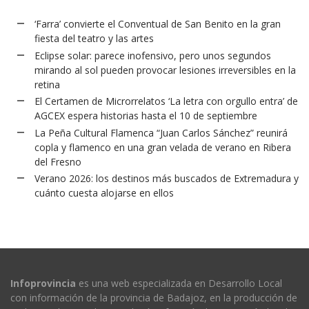
‘Farra’ convierte el Conventual de San Benito en la gran
fiesta del teatro y las artes
Eclipse solar: parece inofensivo, pero unos segundos
mirando al sol pueden provocar lesiones irreversibles en la
retina
El Certamen de Microrrelatos ‘La letra con orgullo entra’ de
AGCEX espera historias hasta el 10 de septiembre
La Peña Cultural Flamenca “Juan Carlos Sánchez” reunirá
copla y flamenco en una gran velada de verano en Ribera
del Fresno
Verano 2026: los destinos más buscados de Extremadura y
cuánto cuesta alojarse en ellos
Infoprovincia
es una web especializada en Desarrollo Local
con información de la provincia de Badajoz, en la producción de