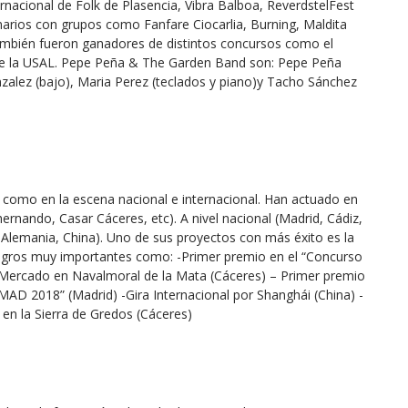
rnacional de Folk de Plasencia, Vibra Balboa, ReverdstelFest
rios con grupos como Fanfare Ciocarlia, Burning, Maldita
ambién fueron ganadores de distintos concursos como el
de la USAL. Pepe Peña & The Garden Band son: Pepe Peña
Gonzalez (bajo), Maria Perez (teclados y piano)y Tacho Sánchez
como en la escena nacional e internacional. Han actuado en
nando, Casar Cáceres, etc). A nivel nacional (Madrid, Cádiz,
a, Alemania, China). Uno de sus proyectos con más éxito es la
ogros muy importantes como: -Primer premio en el “Concurso
 Mercado en Navalmoral de la Mata (Cáceres) – Primer premio
AD 2018” (Madrid) -Gira Internacional por Shanghái (China) -
 en la Sierra de Gredos (Cáceres)