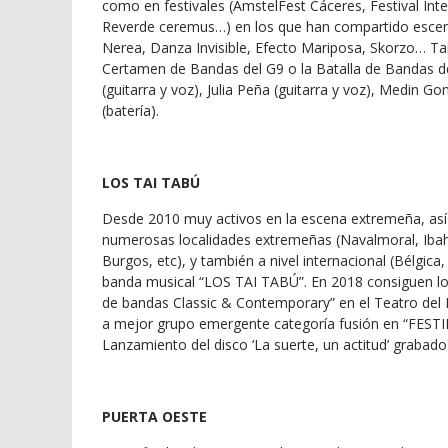
como en festivales (AmstelFest Cáceres, Festival Inte
Reverde ceremus…) en los que han compartido escena
Nerea, Danza Invisible, Efecto Mariposa, Skorzo… T
Certamen de Bandas del G9 o la Batalla de Bandas 
(guitarra y voz), Julia Peña (guitarra y voz), Medin 
(batería).
LOS TAI TABÚ
Desde 2010 muy activos en la escena extremeña, así 
numerosas localidades extremeñas (Navalmoral, Ibaher
Burgos, etc), y también a nivel internacional (Bélgic
banda musical “LOS TAI TABÚ”. En 2018 consiguen l
de bandas Classic & Contemporary” en el Teatro del
a mejor grupo emergente categoría fusión en “FESTIM
Lanzamiento del disco ‘La suerte, un actitud’ grabado
PUERTA OESTE