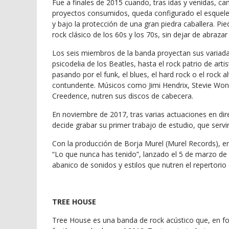
Fue a finales de 2015 cuando, tras idas y venidas, c
proyectos consumidos, queda configurado el esquele
y bajo la protección de una gran piedra caballera. Pi
rock clásico de los 60s y los 70s, sin dejar de abraza
Los seis miembros de la banda proyectan sus variadas
psicodelia de los Beatles, hasta el rock patrio de a
pasando por el funk, el blues, el hard rock o el rock a
contundente. Músicos como Jimi Hendrix, Stevie Won
Creedence, nutren sus discos de cabecera.
En noviembre de 2017, tras varias actuaciones en dir
decide grabar su primer trabajo de estudio, que serv
Con la producción de Borja Murel (Murel Records), en 
“Lo que nunca has tenido”, lanzado el 5 de marzo de
abanico de sonidos y estilos que nutren el repertorio
TREE HOUSE
Tree House es una banda de rock acústico que, en fo