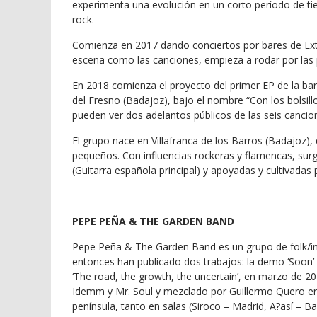
experimenta una evolución en un corto período de tie
rock.
Comienza en 2017 dando conciertos por bares de Ext
escena como las canciones, empieza a rodar por las 
En 2018 comienza el proyecto del primer EP de la ba
del Fresno (Badajoz), bajo el nombre “Con los bolsil
pueden ver dos adelantos públicos de las seis cancio
El grupo nace en Villafranca de los Barros (Badajoz)
pequeños. Con influencias rockeras y flamencas, su
(Guitarra española principal) y apoyadas y cultivadas
PEPE PEÑA & THE GARDEN BAND
Pepe Peña & The Garden Band es un grupo de folk/in
entonces han publicado dos trabajos: la demo ‘Soon’
‘The road, the growth, the uncertain’, en marzo de 
Idemm y Mr. Soul y mezclado por Guillermo Quero en
península, tanto en salas (Siroco – Madrid, A?así – Ba