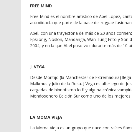
FREE MIND
Free Mind es el nombre artístico de Abel López, can
autodidacta que parte de la base del reggae fusionan
Abel, con una trayectoria de más de 20 años comie
Epsilong, Noslon, Mandanga, Wan Tung Frito y Son de
2004, y en la que Abel puso voz durante más de 10 a
J. VEGA
Desde Montijo (la Manchester de Extremadura) llega e
Malkmus y Julio de la Rosa. J Vega es alter ego de Jo
cargadas de hipnotismo lo fi y alguna crónica vampíri
Mondosonoro Edición Sur como uno de los mejores del
LA MOMA VIEJA
La Moma Vieja es un grupo que nace con raíces flam