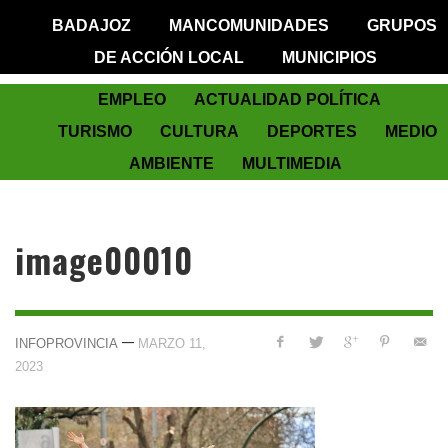
BADAJOZ
MANCOMUNIDADES
GRUPOS
DE ACCIÓN LOCAL
MUNICIPIOS
EMPLEO
ACTUALIDAD POLÍTICA
TURISMO
CULTURA
DEPORTES
MEDIO
AMBIENTE
MULTIMEDIA
image00010
—
INFOPROVINCIA
MARZO 11,
2023