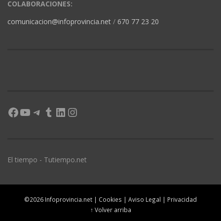
COLABORACIONES:
comunicacion@infoprovincia.net
/
670 77 23 20
Facebook
YouTube
Telegram
Tumblr
LinkedIn
Instagram
El tiempo - Tutiempo.net
©2026 Infoprovincia.net |
Cookies
|
Aviso Legal
|
Privacidad
↑ Volver arriba