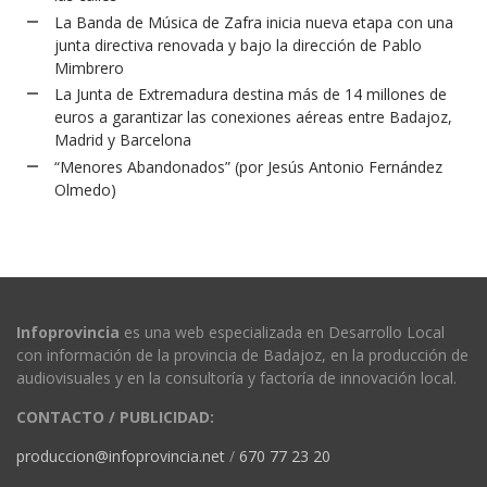
La Banda de Música de Zafra inicia nueva etapa con una
junta directiva renovada y bajo la dirección de Pablo
Mimbrero
La Junta de Extremadura destina más de 14 millones de
euros a garantizar las conexiones aéreas entre Badajoz,
Madrid y Barcelona
“Menores Abandonados” (por Jesús Antonio Fernández
Olmedo)
Infoprovincia
es una web especializada en Desarrollo Local
con información de la provincia de Badajoz, en la producción de
audiovisuales y en la consultoría y factoría de innovación local.
CONTACTO / PUBLICIDAD:
produccion@infoprovincia.net
/
670 77 23 20