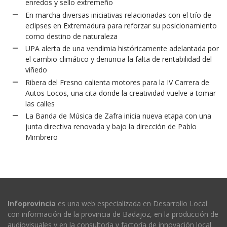
enredos y sello extremeño
En marcha diversas iniciativas relacionadas con el trío de
eclipses en Extremadura para reforzar su posicionamiento
como destino de naturaleza
UPA alerta de una vendimia históricamente adelantada por
el cambio climático y denuncia la falta de rentabilidad del
viñedo
Ribera del Fresno calienta motores para la IV Carrera de
Autos Locos, una cita donde la creatividad vuelve a tomar
las calles
La Banda de Música de Zafra inicia nueva etapa con una
junta directiva renovada y bajo la dirección de Pablo
Mimbrero
Infoprovincia
es una web especializada en Desarrollo Local
con información de la provincia de Badajoz, en la producción de
audiovisuales y en la consultoría y factoría de innovación local.