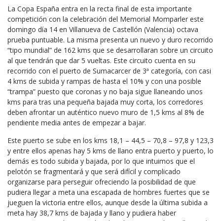
La Copa España entra en la recta final de esta importante
competición con la celebración del Memorial Momparler este
domingo día 14 en Villanueva de Castellón (Valencia) octava
prueba puntuable. La misma presenta un nuevo y duro recorrido
“tipo mundial” de 162 kms que se desarrollaran sobre un circuito
al que tendrán que dar 5 vueltas. Este circuito cuenta en su
recorrido con el puerto de Sumacarcer de 3ª categoría, con casi
4 kms de subida y rampas de hasta el 10% y con una posible
“trampa” puesto que coronas y no baja sigue llaneando unos
kms para tras una pequeña bajada muy corta, los corredores
deben afrontar un auténtico nuevo muro de 1,5 kms al 8% de
pendiente media antes de empezar a bajar.
Este puerto se sube en los kms 18,1 – 44,5 – 70,8 – 97,8 y 123,3
y entre ellos apenas hay 5 kms de llano entra puerto y puerto, lo
demás es todo subida y bajada, por lo que intuimos que el
pelotón se fragmentará y que será difícil y complicado
organizarse para perseguir ofreciendo la posibilidad de que
pudiera llegar a meta una escapada de hombres fuertes que se
jueguen la victoria entre ellos, aunque desde la última subida a
meta hay 38,7 kms de bajada y llano y pudiera haber