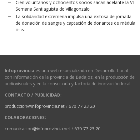
Cien voluntarios y ochocientos socios sacan adelante la VI
Semana Santiaguista de Villagonzalo
La solidaridad extremeña impulsa una exitosa de jornada
de donación de sangre y captación de donantes de médula
ósea
Infoprovincia
es una web especializada en Desarrollo Local
con información de la provincia de Badajoz, en la producción de
audiovisuales y en la consultoría y factoría de innovación local.
CONTACTO / PUBLICIDAD:
produccion@infoprovincia.net
/
670 77 23 20
COLABORACIONES:
comunicacion@infoprovincia.net
/
670 77 23 20