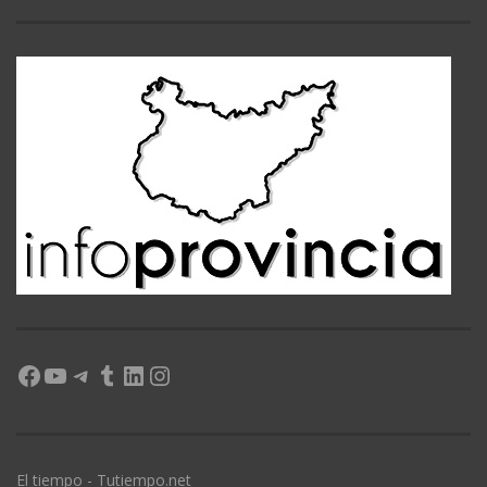
Facebook
YouTube
Telegram
Tumblr
LinkedIn
Instagram
El tiempo - Tutiempo.net