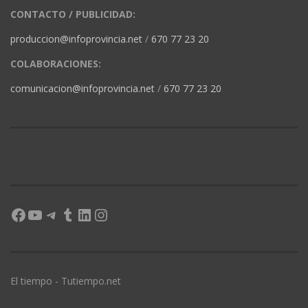
CONTACTO / PUBLICIDAD:
produccion@infoprovincia.net
/
670 77 23 20
COLABORACIONES:
comunicacion@infoprovincia.net
/
670 77 23 20
Facebook
YouTube
Telegram
Tumblr
LinkedIn
Instagram
El tiempo - Tutiempo.net