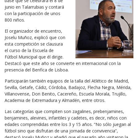
base que se celebrará el 8 de
junio en Talarrubias y contará
con la participación de unos
800 niños.
El organizador de encuentro,
Joselu Muñoz, explicó que con
esta competición se clausura
el curso de la Escuela de
Fútbol Municipal que él dirige.
Destacó que este año se convierte en internacional con la
presencia del Benfica de Lisboa.
Participarán también equipos de la talla del Atlético de Madrid,
Sevilla, Getafe, Cádiz, Córdoba, Badajoz, Flecha Negra, Mérida,
Villanovense, Don Benito, Cacereño, Escuela Morala, Trujillo,
Academia de Extremadura y Almadén, entre otros.
Las categorías que compiten son zagalines, prebenjamines,
benjamines, alevines, infantiles y cadetes, es decir, niños con
edades comprendidas entre los 3 y 15 años. “No sólo juegan al
fútbol sino que disfrutan de una jornada de convivencia”,
destacó Joselu Muñoz y añadió que el pasado año visitaron la