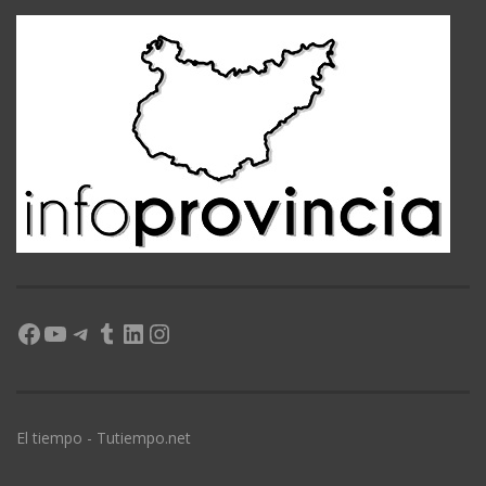
Facebook
YouTube
Telegram
Tumblr
LinkedIn
Instagram
El tiempo - Tutiempo.net