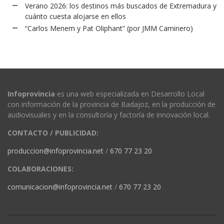
Verano 2026: los destinos más buscados de Extremadura y
cuánto cuesta alojarse en ellos
“Carlos Menem y Pat Oliphant” (por JMM Caminero)
Infoprovincia
es una web especializada en Desarrollo Local
con información de la provincia de Badajoz, en la producción de
audiovisuales y en la consultoría y factoría de innovación local.
CONTACTO / PUBLICIDAD:
produccion@infoprovincia.net
/
670 77 23 20
COLABORACIONES:
comunicacion@infoprovincia.net
/
670 77 23 20