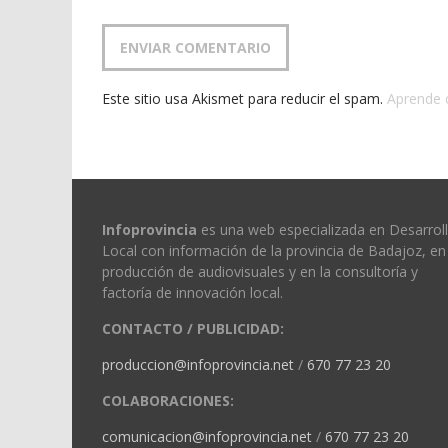
Este sitio usa Akismet para reducir el spam.
Aprende 
Infoprovincia
es una web especializada en Desarrol
Local con información de la provincia de Badajoz, en 
producción de audiovisuales y en la consultoría y
factoría de innovación local.
CONTACTO / PUBLICIDAD:
produccion@infoprovincia.net
/
670 77 23 20
COLABORACIONES:
comunicacion@infoprovincia.net
/
670 77 23 20