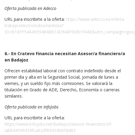
Oferta publicada en Adecco
URL para inscribirte a la oferta:
https://www.adecco.es/oferta-
trabajo/electroinstrumentista?
ID=B16FF54A40594848B14D9A8FE0B1944E&utm_campaign=google
6.- En Cratevo Financia necesitan Asesor/a financiero/a
en Badajoz
Ofrecen estabilidad laboral con contrato indefinido desde el
primer día y alta en la Seguridad Social, jornada de lunes a
viernes, y un sueldo fijo más comisiones. Se valorará la
titulación en Grado de ADE, Derecho, Economía o carreras
similares.
Oferta publicada en InfoJobs
URL para inscribirte a la oferta:
https://www.infojobs.net/badajoz/asesor-financiero/of-
iab644599434fca82df839540058d83