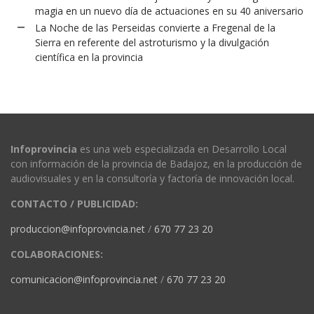
magia en un nuevo día de actuaciones en su 40 aniversario
La Noche de las Perseidas convierte a Fregenal de la
Sierra en referente del astroturismo y la divulgación
científica en la provincia
Infoprovincia
es una web especializada en Desarrollo Local
con información de la provincia de Badajoz, en la producción de
audiovisuales y en la consultoría y factoría de innovación local.
CONTACTO / PUBLICIDAD:
produccion@infoprovincia.net
/
670 77 23 20
COLABORACIONES:
comunicacion@infoprovincia.net
/
670 77 23 20