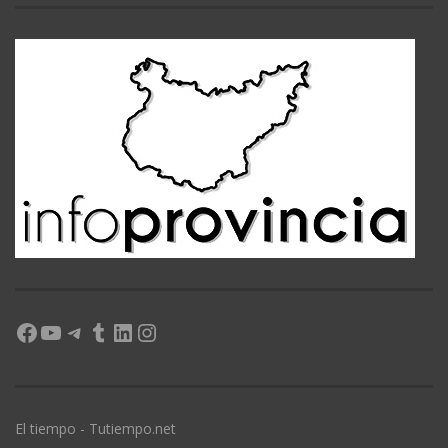
Facebook
YouTube
Telegram
Tumblr
LinkedIn
Instagram
El tiempo - Tutiempo.net