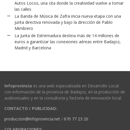
Autos Locos, una cita donde la creatividad vuelve a tomar
las calles
La Banda de Música de Zafra inicia nueva etapa con una
junta directiva renovada y bajo la dirección de Pablo
Mimbrero
La Junta de Extremadura destina más de 14 millones de
euros a garantizar las conexiones aéreas entre Badajoz,
Madrid y Barcelona
Infoprovincia
es una web especializada en Desarrollo Local
con información de la provincia de Badajoz, en la producción de
audiovisuales y en la consultoría y factoría de innovación local.
CONTACTO / PUBLICIDAD:
produccion@infoprovincia.net
/
670 77 23 20
COLABORACIONES: