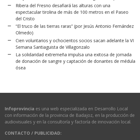
Ribera del Fresno desafiará las alturas con una
espectacular tirolina de más de 100 metros en el Paseo
del Cristo
“El truco de las tierras raras” (por Jesús Antonio Fernández
Olmedo)
Cien voluntarios y ochocientos socios sacan adelante la VI
Semana Santiaguista de Villagonzalo
La solidaridad extremeña impulsa una exitosa de jornada
de donación de sangre y captación de donantes de médula
ósea
Infoprovincia
es una web especializada en Desarrollo Local
con información de la provincia de Badajoz, en la producción de
audiovisuales y en la consultoría y factoría de innovación local.
CONTACTO / PUBLICIDAD: